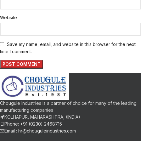
Website
Save my name, email, and website in this browser for the next
time I comment.
Chougule Industries is a partner of choice for many of the leading
manufacturing companies
KOLHAPUR, MAHARASHTRA, (INDIA)
Phone: +91 (0230) 2468715
Email :
hr@chouguleindustries.com