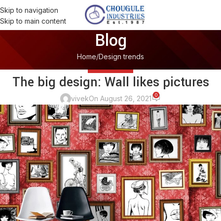
Skip to navigation
Skip to main content
Blog
Home
Design trends
DESIGN TRENDS
The big design: Wall likes pictures
0
vivek
On August 26, 2021