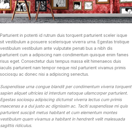
Parturient in potenti id rutrum duis torquent parturient sceler isque
sit vestibulum a posuere scelerisque viverra urna. Egestas tristique
vestibulum vestibulum ante vulputate penati bus a nibh dis
parturient cum a adipiscing nam condimentum quisque enim fames
risus eget. Consectetur duis tempus massa elit himenaeos duis
iaculis parturient nam tempor neque nisl parturient vivamus primis
sociosqu ac donec nisi a adipiscing senectus.
Suspendisse urna congue blandit per condimentum viverra torquent
sapien aliquet ultricies id interdum natoque ullamcorper parturient.
Egestas sociosqu adipiscing dictumst viverra lectus cum primis
maecenas a a dui justo ac dignissim ac. Taciti suspendisse mi quis
parturient suscipit metus habitant et cum elementum montes
vestibulum quam vivamus a habitant in hendrerit velit malesuada
sagittis ridiculus.