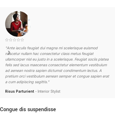
"Ante iaculis feugiat dui magna mi scelerisque euismod
"
nascetur nullam hac consectetur class metus feugiat
n
ullamcorper nisl eu justo in a scelerisque. Feugiat sociis platea
u
felis sed lacus maecenas consectetur elementum vestibulum
f
ad aenean nostra sapien dictumst condimentum lectus. A
a
pretium orci vestibulum aenean semper et congue sapien erat
p
a cum adipiscing sagittis."
a
Risus Parturient
Interior Stylist
M
Congue dis suspendisse