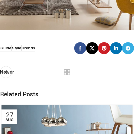
Guide
Style
Trends
Newer
Related Posts
27
AUG