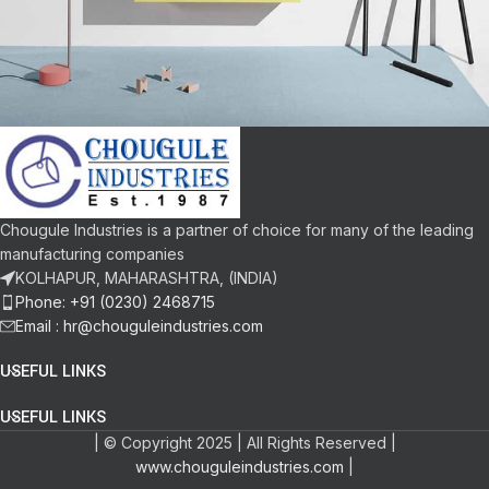
Suspendisse quam at vestibulum
Kitchen
Chougule Industries is a partner of choice for many of the leading
manufacturing companies
KOLHAPUR, MAHARASHTRA, (INDIA)
Phone: +91 (0230) 2468715
Email :
hr@chouguleindustries.com
USEFUL LINKS
USEFUL LINKS
| © Copyright 2025 | All Rights Reserved |
www.chouguleindustries.com
|