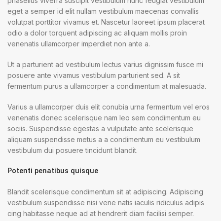
phasellus viverra suscipit vestibulum nunc feugiat vestibulum
eget a semper id elit nullam vestibulum maecenas convallis
volutpat porttitor vivamus et. Nascetur laoreet ipsum placerat
odio a dolor torquent adipiscing ac aliquam mollis proin
venenatis ullamcorper imperdiet non ante a.
Ut a parturient ad vestibulum lectus varius dignissim fusce mi
posuere ante vivamus vestibulum parturient sed. A sit
fermentum purus a ullamcorper a condimentum at malesuada.
Varius a ullamcorper duis elit conubia urna fermentum vel eros
venenatis donec scelerisque nam leo sem condimentum eu
sociis. Suspendisse egestas a vulputate ante scelerisque
aliquam suspendisse metus a a condimentum eu vestibulum
vestibulum dui posuere tincidunt blandit.
Potenti penatibus quisque
Blandit scelerisque condimentum sit at adipiscing. Adipiscing
vestibulum suspendisse nisi vene natis iaculis ridiculus adipis
cing habitasse neque ad at hendrerit diam facilisi semper.