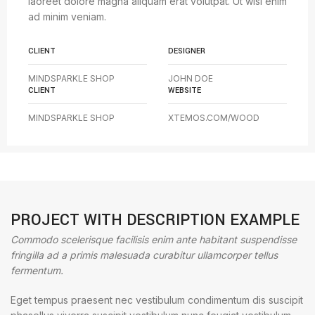
laoreet dolore magna aliquam erat volutpat. Ut wisi enim
ad minim veniam.
CLIENT
DESIGNER
MINDSPARKLE SHOP
JOHN DOE
CLIENT
WEBSITE
MINDSPARKLE SHOP
XTEMOS.COM/WOOD
PROJECT WITH DESCRIPTION EXAMPLE
Commodo scelerisque facilisis enim ante habitant suspendisse
fringilla ad a primis malesuada curabitur ullamcorper tellus
fermentum.
Eget tempus praesent nec vestibulum condimentum dis suscipit